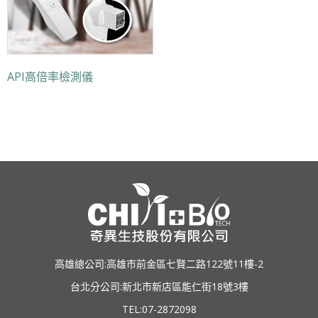
API高倍率檢測儀
高雄總公司:高雄市前金區七賢二路122號11樓-2
台北分公司:新北市新店區能仁街18號3樓
TEL:07-2872098