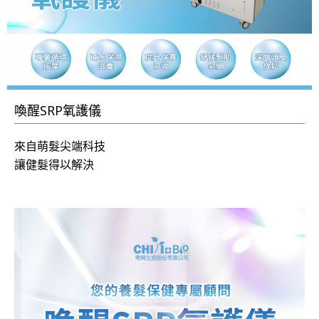
喚醒SRP氧護儀
來自萌髮尖端科技
讓健髮得以解決