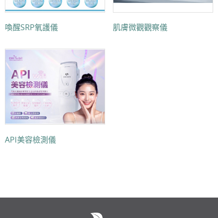
喚醒SRP氧護儀
肌膚微觀觀察儀
API美容檢測儀