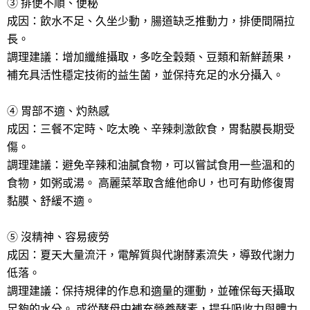
③ 排便不順、便秘
成因：飲水不足、久坐少動，腸道缺乏推動力，排便間隔拉
長。
調理建議：增加纖維攝取，多吃全穀類、豆類和新鮮蔬果，
補充具活性穩定技術的益生菌，並保持充足的水分攝入。
④ 胃部不適、灼熱感
成因：三餐不定時、吃太晚、辛辣刺激飲食，胃黏膜長期受
傷。
調理建議：避免辛辣和油膩食物，可以嘗試食用一些溫和的
食物，如粥或湯。 高麗菜萃取含維他命U，也可有助修復胃
黏膜、舒緩不適。
⑤ 沒精神、容易疲勞
成因：夏天大量流汗，電解質與代謝酵素流失，導致代謝力
低落。
調理建議：保持規律的作息和適量的運動，並確保每天攝取
足夠的水分。 或從酵母中補充營養酵素，提升吸收力與體力