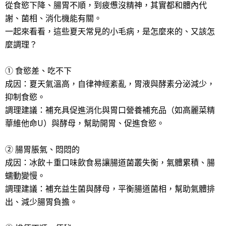
從食慾下降、腸胃不順，到疲憊沒精神，其實都和體內代
謝、菌相、消化機能有關。
一起來看看，這些夏天常見的小毛病，是怎麼來的、又該怎
麼調理？
① 食慾差、吃不下
成因：夏天氣溫高，自律神經紊亂，胃液與酵素分泌減少，
抑制食慾。
調理建議：補充具促進消化與胃口營養補充品（如高麗菜精
華維他命U）與酵母，幫助開胃、促進食慾。
② 腸胃脹氣、悶悶的
成因：冰飲＋重口味飲食易讓腸道菌叢失衡，氣體累積、腸
蠕動變慢。
調理建議：補充益生菌與酵母，平衡腸道菌相，幫助氣體排
出、減少腸胃負擔。