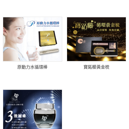
原動力水循環棒
寶鉐櫛黃金梳