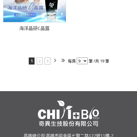
海洋晶研C晶露
1
2
3
每頁
筆 /共 19 筆
高雄總公司:高雄市前金區七賢二路122號11樓-2