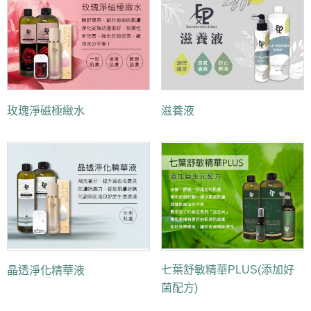
玫瑰淨磁極緻水
滋養液
七葉舒敏精華PLUS(添加好
晶透淨化精華液
菌配方)