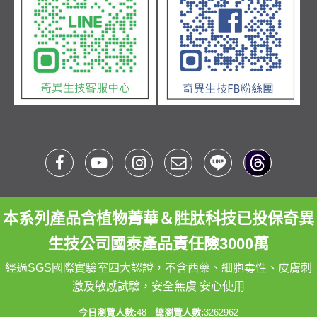
本系列產品含植物菁華＆胜肽科技已投保奇異
生技公司國泰產品責任險3000萬
經過SGS國際實驗室四大認證，不含西藥、細胞毒性、皮膚刺
激及敏感試驗，安全無虞 安心使用
今日瀏覽人數:
48
總瀏覽人數:
3262962