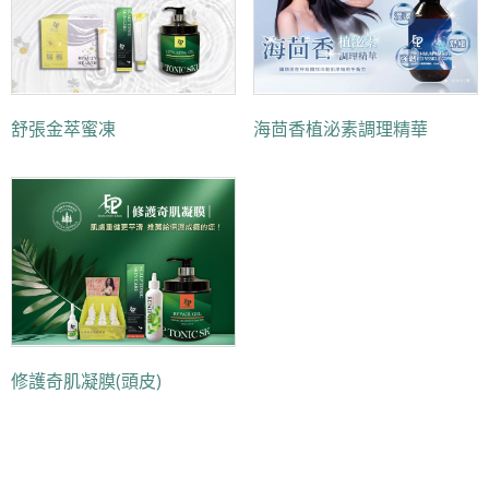
舒張金萃蜜凍
海茴香植泌素調理精華
修護奇肌凝膜(頭皮)