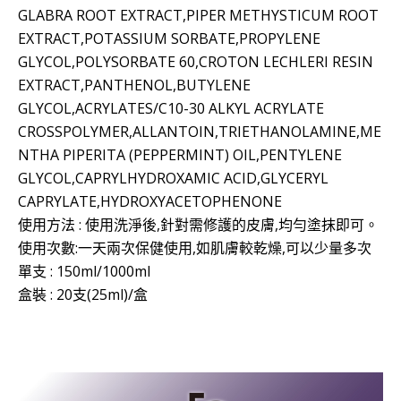
GLABRA ROOT EXTRACT,PIPER METHYSTICUM ROOT
EXTRACT,POTASSIUM SORBATE,PROPYLENE
GLYCOL,POLYSORBATE 60,CROTON LECHLERI RESIN
EXTRACT,PANTHENOL,BUTYLENE
GLYCOL,ACRYLATES/C10-30 ALKYL ACRYLATE
CROSSPOLYMER,ALLANTOIN,TRIETHANOLAMINE,ME
NTHA PIPERITA (PEPPERMINT) OIL,PENTYLENE
GLYCOL,CAPRYLHYDROXAMIC ACID,GLYCERYL
CAPRYLATE,HYDROXYACETOPHENONE
使用方法 : 使用洗淨後,針對需修護的皮膚,均勻塗抹即可。
使用次數:一天兩次保健使用,如肌膚較乾燥,可以少量多次
單支 : 150ml/1000ml
盒裝 : 20支(25ml)/盒