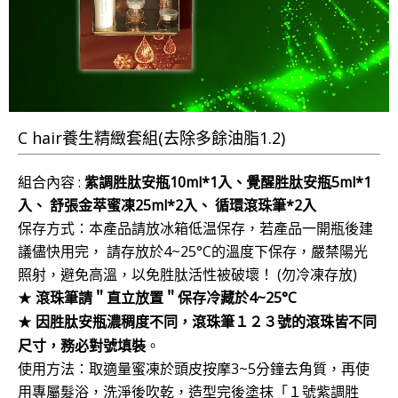
C hair養生精緻套組(去除多餘油脂1.2)
組合內容 :
紫調胜肽安瓶10ml*1入、覺醒胜肽安瓶5ml*1
入、 舒張金萃蜜凍25ml*2入、 循環滾珠筆*2入
保存方式：本產品請放冰箱低温保存，若產品一開瓶後建
議儘快用完， 請存放於4~25°C的溫度下保存，嚴禁陽光
照射，避免高溫，以免胜肽活性被破壞！ (勿冷凍存放)
滾珠筆請＂直立放置＂保存冷藏於4~25°C
★
因胜肽安瓶濃稠度不同，滾珠筆１２３號的滾珠皆不同
★
尺寸，務必對號填裝
。
使用方法：
取適量蜜凍於頭皮按摩3~5分鐘去角質，再使
用專屬髮浴，洗淨後吹乾，造型完後塗抹「１號紫調胜