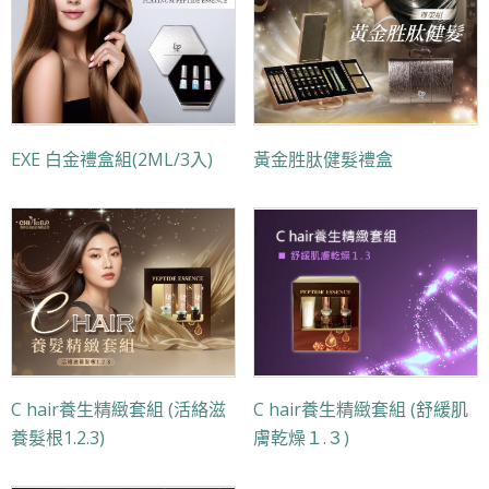
EXE 白金禮盒組(2ML/3入)
黃金胜肽健髮禮盒
C hair養生精緻套組 (活絡滋
C hair養生精緻套組 (舒緩肌
養髮根1.2.3)
膚乾燥１.３)