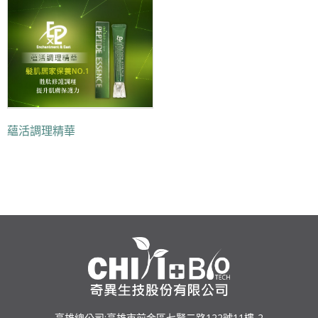
蘊活調理精華
高雄總公司:高雄市前金區七賢二路122號11樓-2