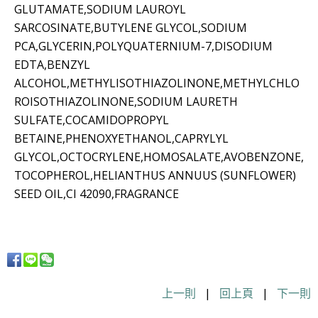
GLUTAMATE,SODIUM LAUROYL
SARCOSINATE,BUTYLENE GLYCOL,SODIUM
PCA,GLYCERIN,POLYQUATERNIUM-7,DISODIUM
EDTA,BENZYL
ALCOHOL,METHYLISOTHIAZOLINONE,METHYLCHLO
ROISOTHIAZOLINONE,SODIUM LAURETH
SULFATE,COCAMIDOPROPYL
BETAINE,PHENOXYETHANOL,CAPRYLYL
GLYCOL,OCTOCRYLENE,HOMOSALATE,AVOBENZONE,
TOCOPHEROL,HELIANTHUS ANNUUS (SUNFLOWER)
SEED OIL,CI 42090,FRAGRANCE
上一則
|
回上頁
|
下一則