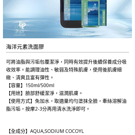
海洋元素洗面膠
可將油脂與污垢包覆潔淨，同時有效提升後續保養成分吸
收效率。能調理油性、敏弱及特殊肌膚，使用後肌膚細
緻、清爽且富有彈性。
【容量】150ml/500ml
【用途】臉部舒緩潔淨，滋潤肌膚。
【使用方式】免加水，取適量均勻塗抹全臉，牽絲溶解油
脂污垢，按摩2-3分再用清水洗淨即可。
【全成分】AQUA,SODIUM COCOYL