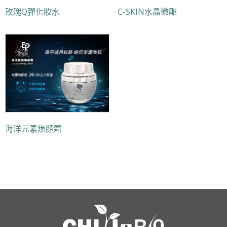
玫瑰Q彈化妝水
C-SKIN水晶微雕
海洋元素煥顏霜